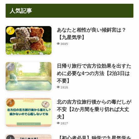
人気記事
あなたと相性が良い傾斜宮は？
【九星気学】
3695
日帰り旅行で吉方位効果を出すた
めに必要な4つの方法【2泊3日は
不要】
1916
北の吉方位旅行後からの毒だしが
不安【2か月間を乗り切れば大丈
夫】
1817
【初心者必見】独学で九星気学を