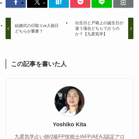
出生日と戸籍上の誕生日が
結婚式の日取りor入籍日
違う場合どちらで占うの
どちらが重要？
か？【九星気学】
この記事を書いた人
Yoshiko Kita
九星気学占い師/2級FP技能士/AFP/AEAJ認定アロ