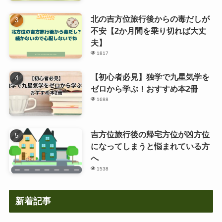
北の吉方位旅行後からの毒だしが
不安【2か月間を乗り切れば大丈
夫】
1817
【初心者必見】独学で九星気学を
ゼロから学ぶ！おすすめ本2冊
1688
吉方位旅行後の帰宅方位が凶方位
になってしまうと悩まれている方
へ
1538
新着記事