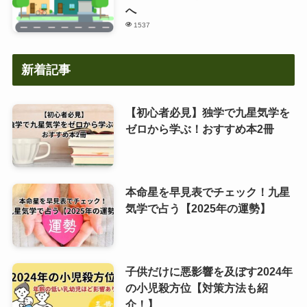
へ
1537
新着記事
【初心者必見】独学で九星気学を
ゼロから学ぶ！おすすめ本2冊
本命星を早見表でチェック！九星
気学で占う【2025年の運勢】
子供だけに悪影響を及ぼす2024年
の小児殺方位【対策方法も紹
介！】