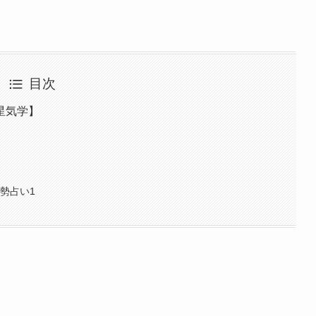
目次
星気学】
勢占い1