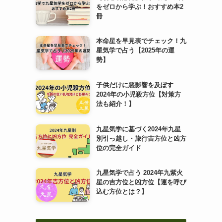
をゼロから学ぶ！おすすめ本2
冊
本命星を早見表でチェック！九
星気学で占う【2025年の運
勢】
子供だけに悪影響を及ぼす
2024年の小児殺方位【対策方
法も紹介！】
九星気学に基づく2024年九星
別引っ越し・旅行吉方位と凶方
位の完全ガイド
九星気学で占う 2024年九紫火
星の吉方位と凶方位【運を呼び
込む方位とは？】