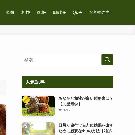
運勢
相性
家相
傾斜法
Q&A
お客様の声
人気記事
あなたと相性が良い傾斜宮は？
【九星気学】
3695
日帰り旅行で吉方位効果を出す
ために必要な4つの方法【2泊3