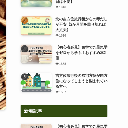
日は不要】
1916
北の吉方位旅行後からの毒だし
が不安【2か月間を乗り切れば
大丈夫】
1816
【初心者必見】独学で九星気学
をゼロから学ぶ！おすすめ本2
冊
1688
吉方位旅行後の帰宅方位が凶方
位になってしまうと悩まれてい
る方へ
1537
新着記事
【初心者必見】独学で九星気学