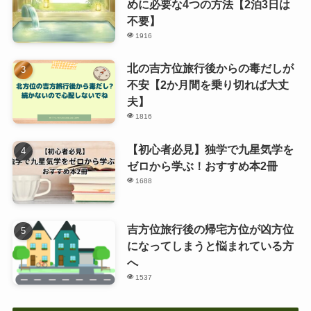
めに必要な4つの方法【2泊3日は
不要】
1916
北の吉方位旅行後からの毒だしが
不安【2か月間を乗り切れば大丈
夫】
1816
【初心者必見】独学で九星気学を
ゼロから学ぶ！おすすめ本2冊
1688
吉方位旅行後の帰宅方位が凶方位
になってしまうと悩まれている方
へ
1537