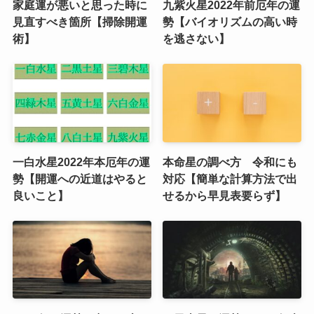
家庭運が悪いと思った時に
九紫火星2022年前厄年の運
見直すべき箇所【掃除開運
勢【バイオリズムの高い時
術】
を逃さない】
一白水星2022年本厄年の運
本命星の調べ方 令和にも
勢【開運への近道はやると
対応【簡単な計算方法で出
良いこと】
せるから早見表要らず】