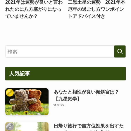
2021年は運勢が良いと言わ
二黒土星の運勢 2021年本
れたのに八方塞がりになっ
厄年の過ごし方ワンポイン
ていませんか？
トアドバイス付き
人気記事
あなたと相性が良い傾斜宮は？
【九星気学】
3695
日帰り旅行で吉方位効果を出すた