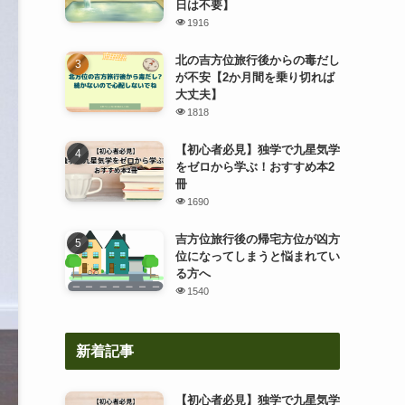
日は不要】
1916
北の吉方位旅行後からの毒だし
が不安【2か月間を乗り切れば
大丈夫】
1818
【初心者必見】独学で九星気学
をゼロから学ぶ！おすすめ本2
冊
1690
吉方位旅行後の帰宅方位が凶方
位になってしまうと悩まれてい
る方へ
1540
新着記事
【初心者必見】独学で九星気学