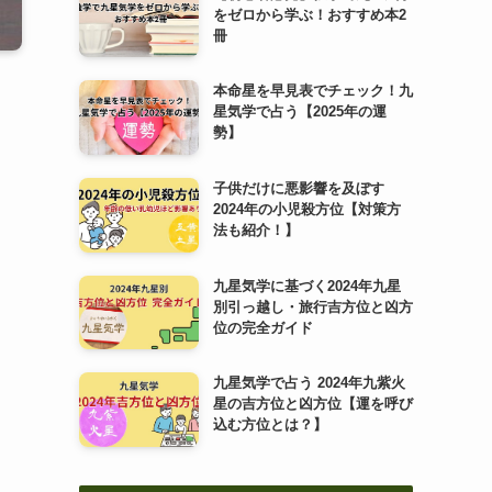
をゼロから学ぶ！おすすめ本2
冊
本命星を早見表でチェック！九
星気学で占う【2025年の運
勢】
子供だけに悪影響を及ぼす
2024年の小児殺方位【対策方
法も紹介！】
九星気学に基づく2024年九星
別引っ越し・旅行吉方位と凶方
位の完全ガイド
九星気学で占う 2024年九紫火
星の吉方位と凶方位【運を呼び
込む方位とは？】