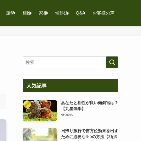
運勢
相性
家相
傾斜法
Q&A
お客様の声
人気記事
あなたと相性が良い傾斜宮は？
【九星気学】
3695
日帰り旅行で吉方位効果を出す
ために必要な4つの方法【2泊3