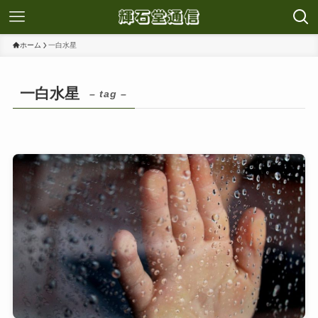
ホーム
一白水星
一白水星
– tag –