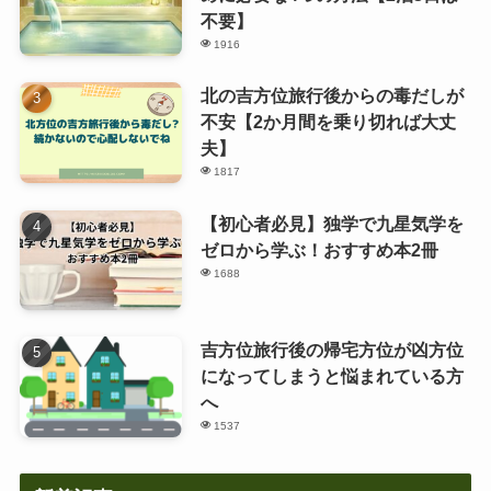
不要】
1916
北の吉方位旅行後からの毒だしが
不安【2か月間を乗り切れば大丈
夫】
1817
【初心者必見】独学で九星気学を
ゼロから学ぶ！おすすめ本2冊
1688
吉方位旅行後の帰宅方位が凶方位
になってしまうと悩まれている方
へ
1537