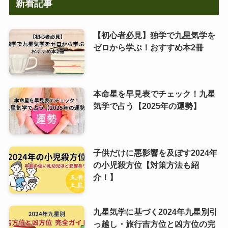
新着記事
【初心者必見】独学で九星気学を
ゼロから学ぶ！おすすめ本2冊
本命星を早見表でチェック！九星
気学で占う【2025年の運勢】
子供だけに悪影響を及ぼす2024年
の小児殺方位【対策方法も紹
介！】
九星気学に基づく2024年九星別引
っ越し・旅行吉方位と凶方位の完