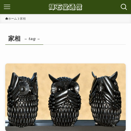
ホーム
家相
家相
– tag –