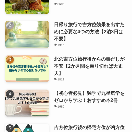
3695
日帰り旅行で吉方位効果を出すた
めに必要な4つの方法【2泊3日は
不要】
1916
北の吉方位旅行後からの毒だしが
不安【2か月間を乗り切れば大丈
夫】
1818
【初心者必見】独学で九星気学を
ゼロから学ぶ！おすすめ本2冊
1689
吉方位旅行後の帰宅方位が凶方位